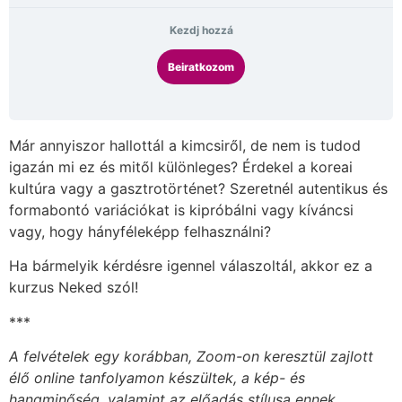
Kezdj hozzá
Beiratkozom
Már annyiszor hallottál a kimcsiről, de nem is tudod
igazán mi ez és mitől különleges? Érdekel a koreai
kultúra vagy a gasztrotörténet? Szeretnél autentikus és
formabontó variációkat is kipróbálni vagy kíváncsi
vagy, hogy hányféleképp felhasználni?
Ha bármelyik kérdésre igennel válaszoltál, akkor ez a
kurzus Neked szól!
***
A felvételek egy korábban, Zoom-on keresztül zajlott
élő online tanfolyamon készültek, a kép- és
hangminőség, valamint az előadás stílusa ennek